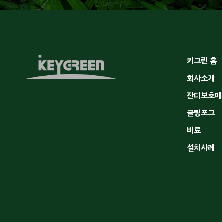
키그린 홈
회사소개
잔디보호매
쿨링포그
비료
설치사례