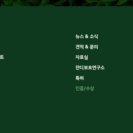
뉴스 & 소식
견적 & 문의
트
자료실
잔디보호연구소
특허
인증/수상