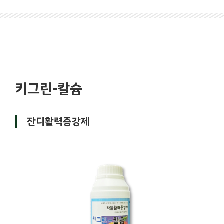
키그린-칼슘
잔디활력증강제