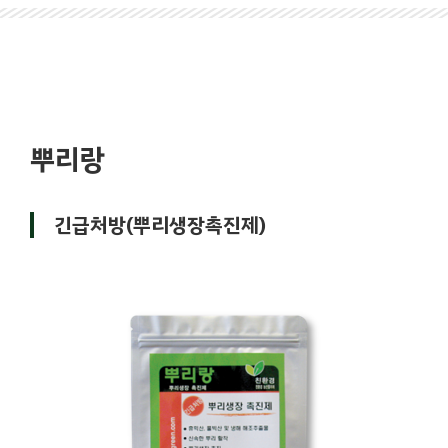
뿌리랑
긴급처방(뿌리생장촉진제)