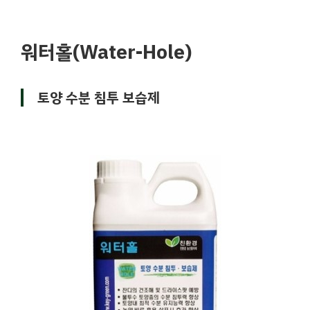
워터홀(Water-Hole)
토양 수분 침투 보습제