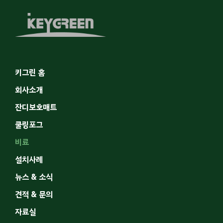
키그린 홈
회사소개
잔디보호매트
쿨링포그
비료
설치사례
뉴스 & 소식
견적 & 문의
자료실