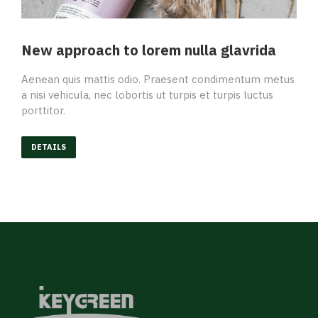
New approach to lorem nulla glavrida
Aenean quis mattis odio. Praesent condimentum metus
a nisi vehicula, nec lobortis ut turpis et turpis luctus
porttitor.
DETAILS