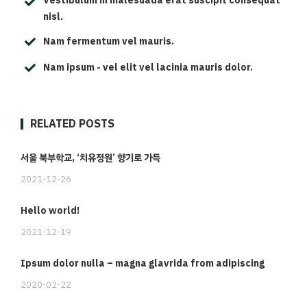
Vestibulum in malesuada erat suscipit consequat
nisl.
Nam fermentum vel mauris.
Nam ipsum - vel elit vel lacinia mauris dolor.
RELATED POSTS
서울 북부학교, ‘치유정원’ 향기로 가득
2021-12-26
Hello world!
2021-12-19
Ipsum dolor nulla – magna glavrida from adipiscing
2020-02-22