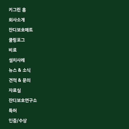
키그린 홈
회사소개
잔디보호매트
쿨링포그
비료
설치사례
뉴스 & 소식
견적 & 문의
자료실
잔디보호연구소
특허
인증/수상