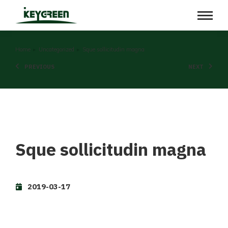
You are here:
Home
Uncategorized
Sque sollicitudin magna
PREVIOUS
NEXT
Sque sollicitudin magna
2019-03-17