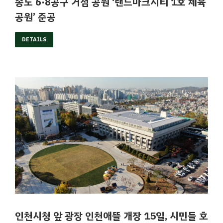
송도 6·8공구 거점 공원 ‘랜드마크시티 1호 체육
공원’ 준공
DETAILS
인천시청 앞 광장 인천애뜰 개장 15일, 시민들 호