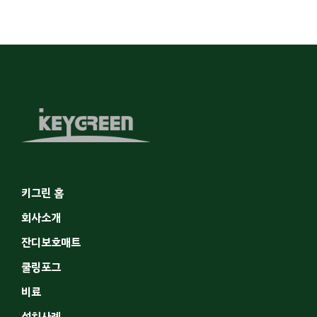
키그린 홈
회사소개
잔디보호매트
쿨링포그
비료