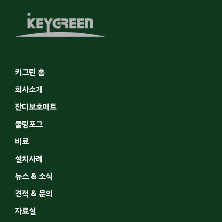
키그린 홈
회사소개
잔디보호매트
쿨링포그
비료
설치사례
뉴스 & 소식
견적 & 문의
자료실