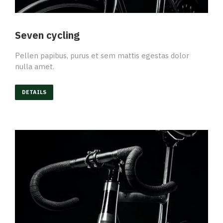
Seven cycling
Pellen papibus, purus et sem mattis egestas dolor
nulla amet.
DETAILS