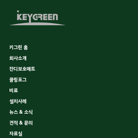
키그린 홈
회사소개
잔디보호매트
쿨링포그
비료
설치사례
뉴스 & 소식
견적 & 문의
자료실