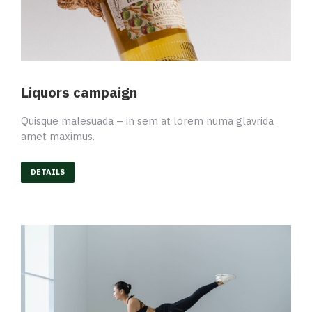
Liquors campaign
Quisque malesuada – in sem at lorem numa glavrida
amet maximus.
DETAILS