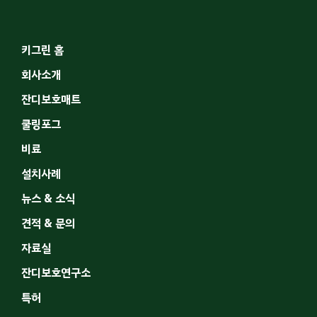
키그린 홈
회사소개
잔디보호매트
쿨링포그
비료
설치사례
뉴스 & 소식
견적 & 문의
자료실
잔디보호연구소
특허