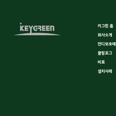
키그린 홈
회사소개
잔디보호매
쿨링포그
비료
설치사례