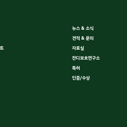
뉴스 & 소식
견적 & 문의
트
자료실
잔디보호연구소
특허
인증/수상