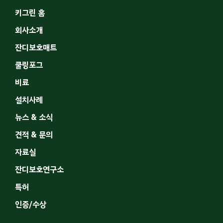
키그린 홈
회사소개
잔디보호매트
쿨링포그
비료
설치사례
뉴스 & 소식
견적 & 문의
자료실
잔디보호연구소
특허
인증/수상